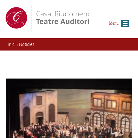
Vés al contingut
Casal Riudomenc
Teatre Auditori
Menu
Esteu aquí
Inici
»
Notícies