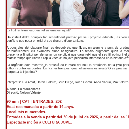
És lícit fer trampes, quan el sistema és injust?
Un institut d'alta complexitat, recentment premiat pel seu projecte educatiu, es veu 
conflicte que posa en crisi el seu discurs d'oportunitats.
A pocs dies del claustre final, es descobreix que l'Izan, un alumne a punt de gradua
sistemàticament els exàmens d'una assignatura. La tensió augmenta quan la mar
presenta a l'institut per demanar un certificat que garanteixi que el seu fill obtindrà el t
mateix temps que l'institut rep la vista d'una jove periodista interessada en la historia d'èx
La urgència dels mestres, la pressió de la mare del noi i la presència de la jove per
tothom contra les cordes. És lícit fer trampes, quan el sistema és injust? O és precisam
perpetua la injustícia?
Intèrprets: Lua Amat, Dafnis Balduz, Sara Diego, Rosa Gamiz, Anna Sahun, Max Vilarra
Autoria: Eu Manzanares.
Direcció: Nelson Valente.
90 min |
CAT |
ENTRADES: 20€
Edat recomanada: a partir de 14 anys.
Localitats numerades.
Entrades a la venda a partir del 30 de juliol de 2026, a partir de les 1
Espectacle inclòs a CULTURA JOVE.