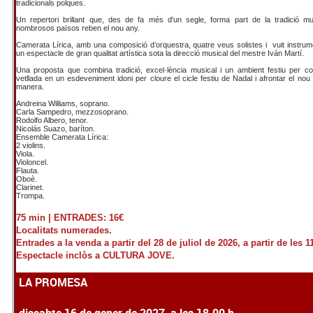
tradicionals polques.
Un repertori brillant que, des de fa més d'un segle, forma part de la tradició 
nombrosos països reben el nou any.
Camerata Lírica, amb una composició d’orquestra, quatre veus solistes i
vuit instrum
un espectacle de gran qualitat artística sota la direcció musical del mestre Iván Martí.
Una proposta que combina tradició, excel·lència musical i un ambient festiu per co
vetllada en un esdeveniment idoni per cloure el cicle festiu de Nadal i afrontar el nou 
manera.
Andreina Williams, soprano.
Carla Sampedro, mezzosoprano.
Rodolfo Albero, tenor.
Nicolás Suazo, baríton.
Ensemble Camerata Lírica:
2 violins.
Viola.
Violoncel.
Flauta.
Oboè.
Clarinet.
Trompa.
75 min |
ENTRADES: 16€
Localitats numerades.
Entrades a la venda a partir del 28 de juliol de 2026, a partir de les 1
Espectacle inclòs a CULTURA JOVE.
LA PROMESA