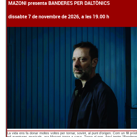
MAZONI presenta BANDERES PER DALTÒNICS
dissabte 7 de novembre de 2026, a les 19.00 h
La vida ens fa donar moltes voltes per tornar, sovint, al punt d’origen. Com un fill pròd
mil aventures musicals, ara Mazoni torna a casa. Torna al pop. Aquí tenim “Banderes