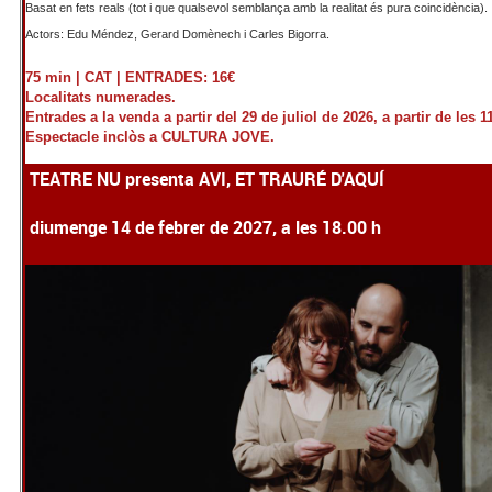
Basat en fets reals (tot i que qualsevol semblança amb la realitat és pura coincidència).
Actors: Edu Méndez, Gerard Domènech i Carles Bigorra.
75 min |
CAT |
ENTRADES: 16€
Localitats numerades.
Entrades a la venda a partir del 29 de juliol de 2026, a partir de les 1
Espectacle inclòs a CULTURA JOVE.
TEATRE NU presenta AVI, ET TRAURÉ D'AQUÍ
diumenge 14 de febrer de 2027, a les 18.00 h