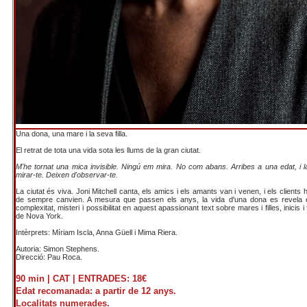
Una dona, una mare i la seva filla.
El retrat de tota una vida sota les llums de la gran ciutat.
M'he tornat una mica invisible. Ningú em mira. No com abans. Arribes a una edat, i l
mirar-te. Deixen d'observar-te.
La ciutat és viva. Joni Mitchell canta, els amics i els amants van i venen, i els clients 
de sempre canvien. A mesura que passen els anys, la vida d'una dona es revela e
complexitat, misteri i possibilitat en aquest apassionant text sobre mares i filles, inicis i f
de Nova York.
Intèrprets: Míriam Iscla, Anna Güell i Mima Riera.
Autoria: Simon Stephens.
Direcció: Pau Roca.
90 min |
CAT |
ENTRADES: 18€
Edat recomanada: a partir de 12 anys.
Localitats numerades.