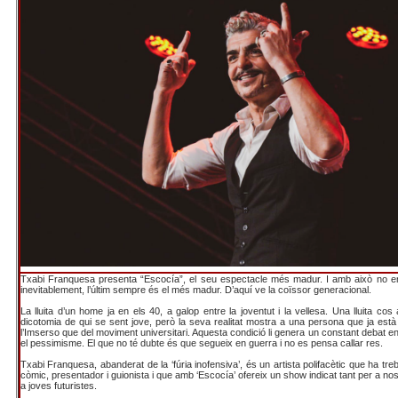
Txabi Franquesa presenta “Escocía”, el seu espectacle més madur. I amb això no 
inevitablement, l’últim sempre és el més madur. D’aquí ve la coïssor generacional.
La lluita d’un home ja en els 40, a galop entre la joventut i la vellesa. Una lluita cos
dicotomia de qui se sent jove, però la seva realitat mostra a una persona que ja est
l’Imserso que del moviment universitari. Aquesta condició li genera un constant debat ent
el pessimisme. El que no té dubte és que segueix en guerra i no es pensa callar res.
Txabi Franquesa, abanderat de la ‘fúria inofensiva’, és un artista polifacètic que ha treb
còmic, presentador i guionista i que amb ‘Escocía’ ofereix un show indicat tant per a no
a joves futuristes.