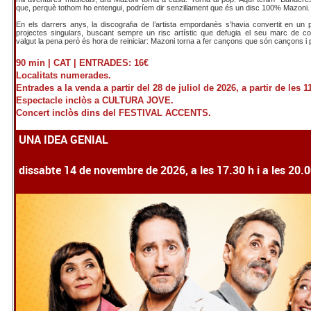
que, perquè tothom ho entengui, podríem dir senzillament que és un disc 100% Mazoni.
En els darrers anys, la discografia de l’artista empordanès s’havia convertit en un 
projectes singulars, buscant sempre un risc artístic que defugia el seu marc de co
valgut la pena però és hora de reiniciar: Mazoni torna a fer cançons que són cançons i 
90 min | CAT |
ENTRADES: 16€
Localitats numerades.
Entrades a la venda a partir del 28 de juliol de 2026, a partir de les 1
Espectacle inclòs a CULTURA JOVE.
Concert inclòs dins del FESTIVAL ACCENTS.
UNA IDEA GENIAL
dissabte 14 de novembre de 2026, a les 17.30 h i a les 20.0