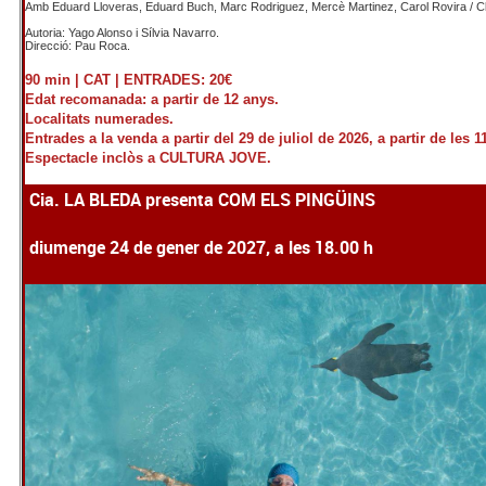
Amb Eduard Lloveras, Eduard Buch, Marc Rodriguez, Mercè Martinez, Carol Rovira / Cla
Autoria: Yago Alonso i Sílvia Navarro.
Direcció: Pau Roca.
90 min | CAT |
ENTRADES: 20€
Edat recomanada: a partir de 12 anys.
Localitats numerades.
Entrades a la venda a partir del 29 de juliol de 2026, a partir de les 1
Espectacle inclòs a CULTURA JOVE.
Cia. LA BLEDA presenta COM ELS PINGÜINS
diumenge 24 de gener de 2027, a les 18.00 h