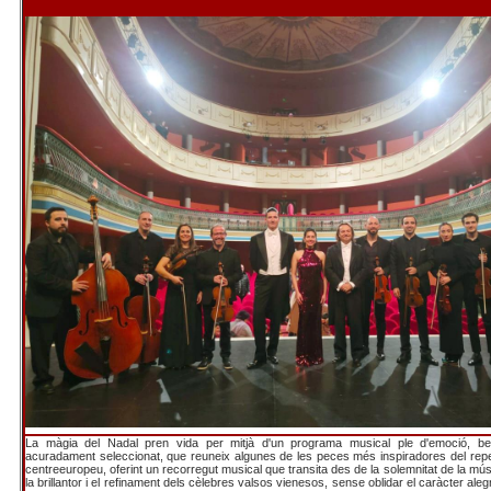
La màgia del Nadal pren vida per mitjà d'un programa musical ple d'emoció, bell
acuradament seleccionat, que reuneix algunes de les peces més inspiradores del reper
centreeuropeu, oferint un recorregut musical que transita des de la solemnitat de la mús
la brillantor i el refinament dels cèlebres valsos vienesos, sense oblidar el caràcter alegr