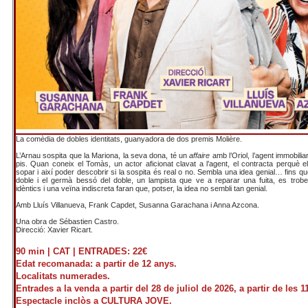
La comèdia de dobles identitats, guanyadora de dos premis Molière.
L’Arnau sospita que la Mariona, la seva dona, té un
affaire
amb l’Oriol, l’agent immobilia
pis. Quan coneix el Tomàs, un actor aficionat clavat a l’agent, el contracta perquè e
sopar i així poder descobrir si la sospita és real o no. Sembla una idea genial… fins que
doble i el germà bessó del doble, un lampista que ve a reparar una fuita, es tro
idèntics i una veïna indiscreta faran que, potser, la idea no sembli tan genial.
Amb Lluís Villanueva, Frank Capdet, Susanna Garachana i Anna Azcona.
Una obra de Sébastien Castro.
Direcció: Xavier Ricart.
90 min | CAT |
ENTRADES: 22€
Edat recomanada: a partir de 12 anys.
Localitats numerades.
Entrades a la venda a partir del 28 de juliol de 2026, a partir de les 1
Espectacle inclòs a CULTURA JOVE.