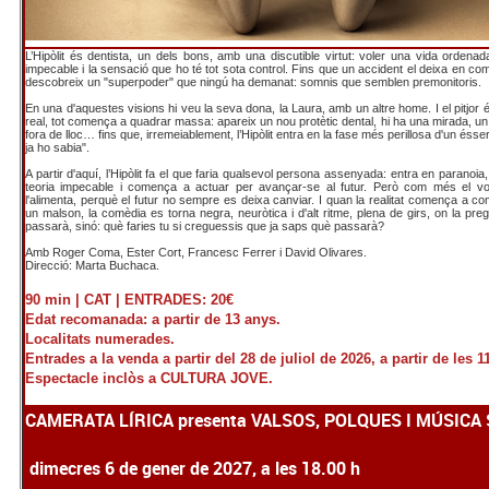
L’Hipòlit és dentista, un dels bons, amb una discutible virtut: voler una vida ordena
impecable i la sensació que ho té tot sota control. Fins que un accident el deixa en com
descobreix un "superpoder" que ningú ha demanat: somnis que semblen premonitoris.
En una d'aquestes visions hi veu la seva dona, la Laura, amb un altre home. I el pitjor é
real, tot comença a quadrar massa: apareix un nou protètic dental, hi ha una mirada, un
fora de lloc… fins que, irremeiablement, l’Hipòlit entra en la fase més perillosa d'un ésse
ja ho sabia".
A partir d'aquí, l’Hipòlit fa el que faria qualsevol persona assenyada: entra en paranoia
teoria impecable i comença a actuar per avançar-se al futur. Però com més el vo
l'alimenta, perquè el futur no sempre es deixa canviar. I quan la realitat comença a 
un malson, la comèdia es torna negra, neuròtica i d'alt ritme, plena de girs, on la pr
passarà, sinó: què faries tu si creguessis que ja saps què passarà?
Amb Roger Coma, Ester Cort, Francesc Ferrer i David Olivares.
Direcció: Marta Buchaca.
90 min |
CAT |
ENTRADES: 20€
Edat recomanada: a partir de 13 anys.
Localitats numerades.
Entrades a la venda a partir del 28 de juliol de 2026, a partir de les 1
Espectacle inclòs a CULTURA JOVE.
CAMERATA LÍRICA presenta VALSOS, POLQUES I MÚSICA
dimecres 6 de gener de 2027, a les 18.00 h