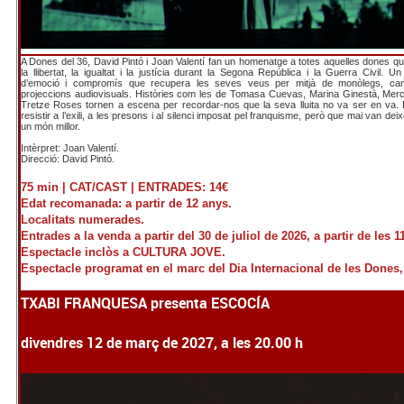
A Dones del 36, David Pintó i Joan Valentí fan un homenatge a totes aquelles dones que
la llibertat, la igualtat i la justícia durant la Segona República i la Guerra Civil. U
d’emoció i compromís que recupera les seves veus per mitjà de monòlegs, ca
projeccions audiovisuals. Històries com les de Tomasa Cuevas, Marina Ginestà, Me
Tretze Roses tornen a escena per recordar-nos que la seva lluita no va ser en va
resistir a l’exili, a les presons i al silenci imposat pel franquisme, però que mai van de
un món millor.
Intèrpret: Joan Valentí.
Direcció: David Pintó.
75 min |
CAT/CAST |
ENTRADES: 14€
Edat recomanada: a partir de 12 anys.
Localitats numerades.
Entrades a la venda a partir del 30 de juliol de 2026, a partir de les 1
Espectacle inclòs a CULTURA JOVE.
Espectacle programat en el marc del Dia Internacional de les Dones,
TXABI FRANQUESA presenta ESCOCÍA
divendres 12 de març de 2027, a les 20.00 h