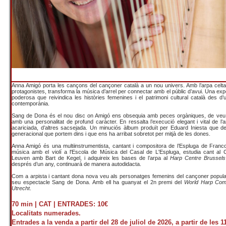
Anna Amigó porta les cançons del cançoner català a un nou univers. Amb l’arpa celta
protagonistes, transforma la música d’arrel per connectar amb el públic d’avui. Una expe
poderosa que reivindica les històries femenines i el patrimoni cultural català des d’
contemporània.
Sang de Dona és el nou disc on Amigó ens obsequia amb peces orgàniques, de veu c
amb una personalitat de profund caràcter. En ressalta l’execució elegant i vital de l
acariciada, d’altres sacsejada. Un minuciós àlbum produït per Eduard Iniesta que des
generacional que portem dins i que ens ha arribat sobretot per mitjà de les dones.
Anna Amigó és una multiinstrumentista, cantant i compositora de l’Espluga de Francolí
música amb el violí a l'Escola de Música del Casal de L'Espluga, estudia cant al 
Leuven amb Bart de Kegel, i adquireix les bases de l’arpa al
Harp Centre Brussels
després d’un any, continuarà de manera autodidacta.
Com a arpista i cantant dona nova veu als personatges femenins del cançoner popula
seu espectacle Sang de Dona. Amb ell ha guanyat el 2n premi del
World Harp Comp
Utrecht
.
70 min | CAT |
ENTRADES: 10€
Localitats numerades.
Entrades a la venda a partir del 28 de juliol de 2026, a partir de les 1