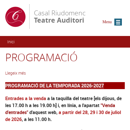
Vés al contingut
Casal Riudomenc
Teatre Auditori
Menu
Esteu aquí
Inici
PROGRAMACIÓ
Llegeix més
PROGRAMACIÓ DE LA TEMPORADA 2026-2027
Entrades a la venda
a la taquilla del teatre [els dijous, de
les 17.00 h a les 19.00 h] i, en línia, a l'apartat
"Venda
d'entrades"
d'aquest web,
a partir del 28, 29 i 30 de juliol
de 2026
, a les 11.00 h.