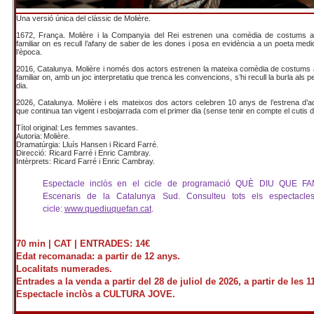
Una versió única del clàssic de Molière.
1672, França. Molière i la Companyia del Rei estrenen una comèdia de costums 
familiar on es recull l’afany de saber de les dones i posa en evidència a un poeta medi
l’època.
2016, Catalunya. Molière i només dos actors estrenen la mateixa comèdia de costums
familiar on, amb un joc interpretatiu que trenca les convencions, s’hi recull la burla als 
dia.
2026, Catalunya. Molière i els mateixos dos actors celebren 10 anys de l’estrena d’
que continua tan vigent i esbojarrada com el primer dia (sense tenir en compte el cutis de
Títol original: Les femmes savantes.
Autoria: Molière.
Dramatúrgia: Lluís Hansen i Ricard Farré.
Direcció: Ricard Farré i Enric Cambray.
Intèrprets: Ricard Farré i Enric Cambray.
Espectacle inclòs en el cicle de programació QUÈ DIU QUE F
Escenaris de la Catalunya Sud.
Consulteu tots els espectacle
cicle:
www.quediuquefan.cat
.
70 min | CAT |
ENTRADES: 14€
Edat recomanada: a partir de 12 anys.
Localitats numerades.
Entrades a la venda a partir del 28 de juliol de 2026, a partir de les 1
Espectacle inclòs a CULTURA JOVE.