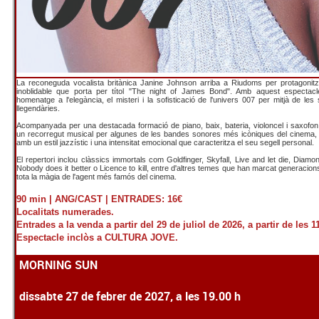
La reconeguda vocalista britànica Janine Johnson arriba a Riudoms per protagonitz
inoblidable que porta per títol "The night of James Bond". Amb aquest espectacl
homenatge a l'elegància, el misteri i la sofisticació de l'univers 007 per mitjà de l
llegendàries.
Acompanyada per una destacada formació de piano, baix, bateria, violoncel i saxofon, l
un recorregut musical per algunes de les bandes sonores més icòniques del cinema, 
amb un estil jazzístic i una intensitat emocional que caracteritza el seu segell personal.
El repertori inclou clàssics immortals com Goldfinger, Skyfall, Live and let die, Diamo
Nobody does it better o Licence to kill, entre d'altres temes que han marcat generacio
tota la màgia de l'agent més famós del cinema.
90 min |
ANG/CAST |
ENTRADES: 16€
Localitats numerades.
Entrades a la venda a partir del 29 de juliol de 2026, a partir de les 1
Espectacle inclòs a CULTURA JOVE.
MORNING SUN
dissabte 27 de febrer de 2027, a les 19.00 h