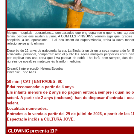
Metges, hospitals, operacions… son paraules que ens espanten o que no ens agrade
tenim, perquè ens ajuden a viure. A COM ELS PINGÜINS veurem algú que, gràcies a
hospitals, a les operacions… i al seu instint de supervivència, troba la seva maner
relacionar-se amb el món.
Després de 22 anys de trajectòria, la cia. La Bleda fa un gir en la seva manera de fer.
arriscada i personal, comparteix amb el públic les seves múltiples peripècies entre bistu
per explicar-nos una cosa que li va passar de debò. I ho farà, com sempre, des de 
riure’ns de nosaltres mateixos és la millor medicina.
Creació i interpretació: Helena Escobar.
Direcció: Enric Ases.
50 min |
CAT |
ENTRADES: 8€
Edat recomanada: a partir de 4 anys.
Els infants menors de 2 anys no paguen entrada sempre i quan no 
seient. A partir de 2 anys (inclosos), han de disposar d’entrada i oc
seient.
Localitats numerades.
Entrades a la venda a partir del 29 de juliol de 2026, a partir de les 1
Espectacle inclòs a CULTURA JOVE.
CLOWNIC presenta ZIP