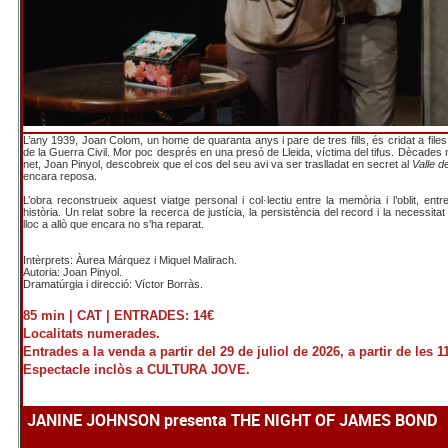
L’any 1939, Joan Colom, un home de quaranta anys i pare de tres fills, és cridat a files
de la Guerra Civil. Mor poc després en una presó de Lleida, víctima del tifus. Dècades 
net, Joan Pinyol, descobreix que el cos del seu avi va ser traslladat en secret al
Valle d
encara reposa.
L’obra reconstrueix aquest viatge personal i col·lectiu entre la memòria i l’oblit, entre 
història. Un relat sobre la recerca de justícia, la persistència del record i la necessita
lloc a allò que encara no s’ha reparat.
Intèrprets: Àurea Márquez i Miquel Malirach.
Autoria: Joan Pinyol.
Dramatúrgia i direcció: Víctor Borràs.
85 min |
CAT |
ENTRADES: 14€
Localitats numerades.
Entrades a la venda a partir del 29 de juliol de 2026, a partir de les 1
Espectacle inclòs a CULTURA JOVE.
JANINE JOHNSON presenta THE NIGHT OF JAMES BOND