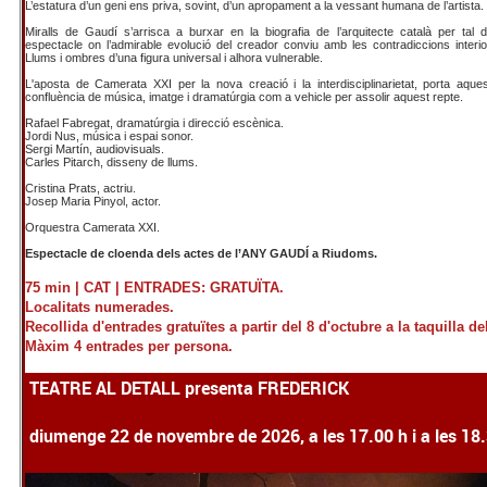
L’estatura d’un geni ens priva, sovint, d’un apropament a la vessant humana de l’artista.
Miralls de Gaudí s’arrisca a burxar en la biografia de l’arquitecte català per tal 
espectacle on l’admirable evolució del creador conviu amb les contradiccions interior
Llums i ombres d’una figura universal i alhora vulnerable.
L'aposta de Camerata XXI per la nova creació i la interdisciplinarietat, porta aques
confluència de música, imatge i dramatúrgia com a vehicle per assolir aquest repte.
Rafael Fabregat, dramatúrgia i direcció escènica.
Jordi Nus, música i espai sonor.
Sergi Martín, audiovisuals.
Carles Pitarch, disseny de llums.
Cristina Prats, actriu.
Josep Maria Pinyol, actor.
Orquestra Camerata XXI.
Espectacle de cloenda dels actes de l’ANY GAUDÍ a Riudoms.
75 min |
CAT | ENTRADES: GRATUÏTA.
Localitats numerades.
Recollida d'entrades gratuïtes a partir del 8 d'octubre a la taquilla de
Màxim 4 entrades per persona.
TEATRE AL DETALL presenta FREDERICK
diumenge 22 de novembre de 2026, a les 17.00 h i a les 18