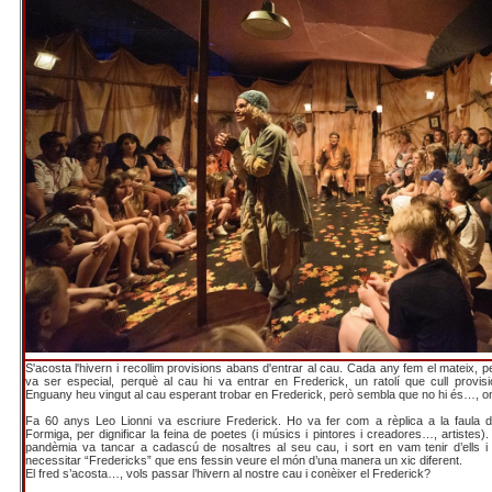
S'acosta l'hivern i recollim provisions abans d'entrar al cau. Cada any fem el mateix, p
va ser especial, perquè al cau hi va entrar en Frederick, un ratolí que cull provisio
Enguany heu vingut al cau esperant trobar en Frederick, però sembla que no hi és…, on
Fa 60 anys Leo Lionni va escriure Frederick. Ho va fer com a rèplica a la faula de
Formiga, per dignificar la feina de poetes (i músics i pintores i creadores…, artistes).
pandèmia va tancar a cadascú de nosaltres al seu cau, i sort en vam tenir d’ells i 
necessitar “Fredericks” que ens fessin veure el món d’una manera un xic diferent.
El fred s’acosta…, vols passar l’hivern al nostre cau i conèixer el Frederick?