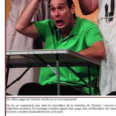
Els millors gags de Clownic reunits en un sol espectacle!
Zip és un espectacle que obre la cremallera de la memòria de Clownic i recorre 
trajectòria escènica. El muntatge combina alguns dels gags més emblemàtics del repe
escenes creades especialment per a l’ocasió.