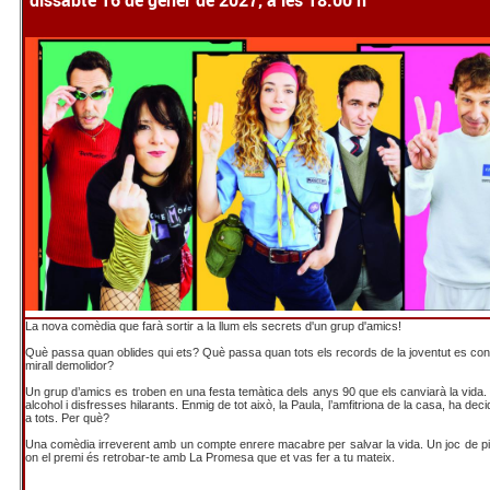
dissabte 16 de gener de 2027, a les 18.00 h
La nova comèdia que farà sortir a la llum els secrets d'un grup d'amics!
Què passa quan oblides qui ets? Què passa quan tots els records de la joventut es con
mirall demolidor?
Un grup d’amics es troben en una festa temàtica dels anys 90 que els canviarà la vida. 
alcohol i disfresses hilarants. Enmig de tot això, la Paula, l’amfitriona de la casa, ha deci
a tots. Per què?
Una comèdia irreverent amb un compte enrere macabre per salvar la vida. Un joc de pi
on el premi és retrobar-te amb La Promesa que et vas fer a tu mateix.