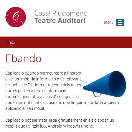
Vés al contingut
Casal Riudomenc
Teatre Auditori
Menu
Esteu aquí
Inici
Ebando
L’aplicació eBando permet rebre a l’instant
en el teu mòbil la informació més rellevant
del poble de Riudoms. L’agenda dels actes
que es porten a terme, informació
d’interès general, o avisos d’emergències
poden ser notificats als usuaris que tinguin instal·lada aquesta
aplicació al seu mòbil.
L’aplicació pot ser instal·lada gratuïtament en els dispositius
mòbils que utilitzin iOS, Android Windows Phone.