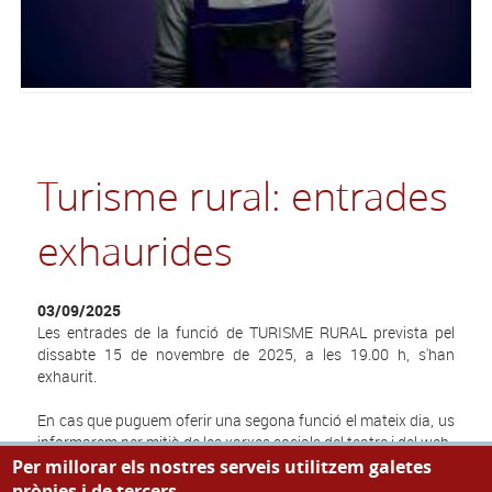
Turisme rural: entrades
exhaurides
03/09/2025
Les entrades de la funció de TURISME RURAL prevista pel
dissabte 15 de novembre de 2025, a les 19.00 h, s'han
exhaurit.
En cas que puguem oferir una segona funció el mateix dia, us
informarem per mitjà de les xarxes socials del teatre i del web.
Per millorar els nostres serveis utilitzem galetes
pròpies i de tercers.